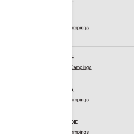
campings en ligne..
AIN
58 Campings
ISÈRE
112 Campings
JURA
55 Campings
SAVOIE
96 Campings