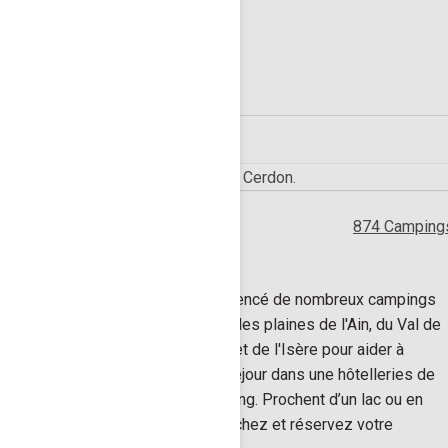
France
874 Camping
Rhône-Alpes
Nous avons référencé de nombreux campings
en Rhône-Alpes, des plaines de l'Ain, du Val de
Saône, du Rhône et de l'Isère pour aider à
organiser votre séjour dans une hôtelleries de
plein air, ou camping. Prochent d’un lac ou en
montagne, recherchez et réservez votre