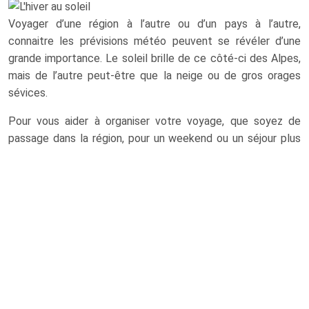
Voyager d’une région à l’autre ou d’un pays à l’autre,
connaitre les prévisions météo peuvent se révéler d’une
grande importance. Le soleil brille de ce côté-ci des Alpes,
mais de l’autre peut-être que la neige ou de gros orages
sévices.
Pour vous aider à organiser votre voyage, que soyez de
passage dans la région, pour un weekend ou un séjour plus
long, consultez la météo alpine des régions.
Et si vous voyagez avec des enfants:
En Hiver
Boisson chaude dans un thermo
Une couverture chaude
Et bien sur une Paire chaines dans le coffre
En Eté
Boisson fraiche dans un thermo et vaporisateur
Chapeau ou casquette