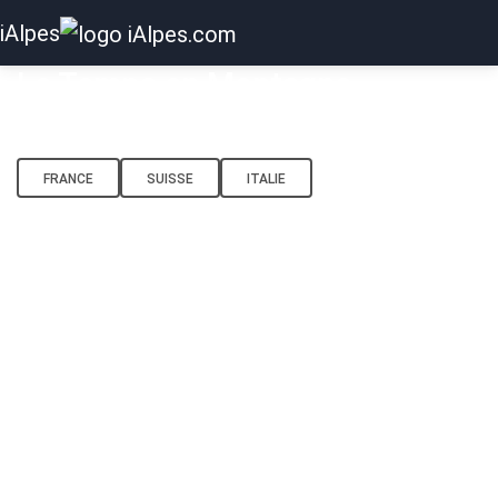
iAlpes
Le Temps en Montagne
Préparez vos sorties!
FRANCE
SUISSE
ITALIE