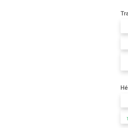
Tr
Hé