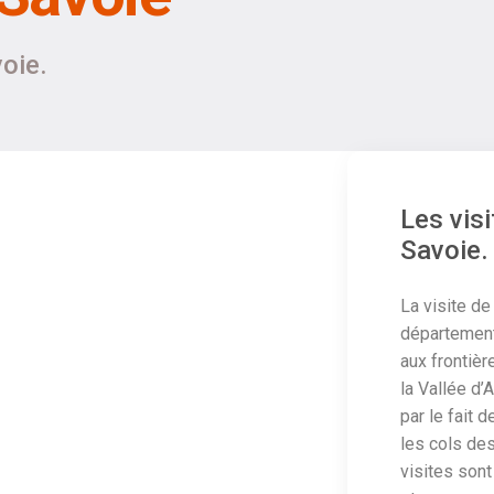
voie.
Les vis
Savoie.
La visite de
départements
aux frontièr
la Vallée d’
par le fait
les cols des
visites sont