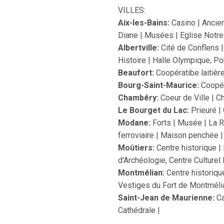
VILLES:
Aix-les-Bains:
Casino | Ancie
Diane | Musées | Eglise Notr
Albertville:
Cité de Conflens 
Histoire | Halle Olympique, Po
Beaufort:
Coopératibe laitière
Bourg-Saint-Maurice:
Coopér
Chambéry:
Coeur de Ville | C
Le Bourget du Lac:
Prieuré |
Modane:
Forts | Musée | La R
ferroviaire | Maison penchée 
Moûtiers:
Centre historique |
d'Archéologie, Centre Culturel 
Montmélian:
Centre historiqu
Vestiges du Fort de Montméli
Saint-Jean de Maurienne:
Ca
Cathédrale |