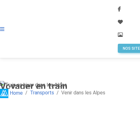
(current)
Alpes Régions
NOS SIT
Voyager en train
Previous
Next
Transports
Venir dans les Alpes
Home
Gares voyageurs pour les Alpes en France, Italie où
Suisse
TRAINS