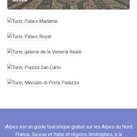
iAlpes est un guide touristique gratuit sur les Alpes du Nord
France, Suisse et Italie et régions limitrophes, à la