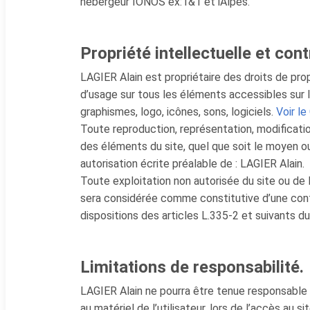
hébergeur IONOS ex:1&1 et iAlpes.
Propriété intellectuelle et con
LAGIER Alain est propriétaire des droits de prop
d’usage sur tous les éléments accessibles sur 
graphismes, logo, icônes, sons, logiciels.
Voir le
Toute reproduction, représentation, modificatio
des éléments du site, quel que soit le moyen ou 
autorisation écrite préalable de : LAGIER Alain.
Toute exploitation non autorisée du site ou de 
sera considérée comme constitutive d’une con
dispositions des articles L.335-2 et suivants d
Limitations de responsabilité.
LAGIER Alain ne pourra être tenue responsable
au matériel de l’utilisateur, lors de l’accès au 