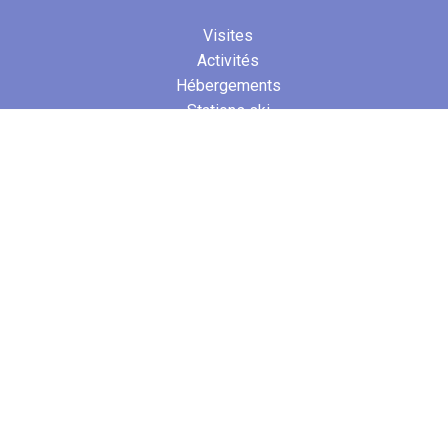
Visites
Activités
Hébergements
Stations ski
Transports
FRANCE
Ain
Isère
Jura
Savoie
Haute-Savoie
ETRANGER