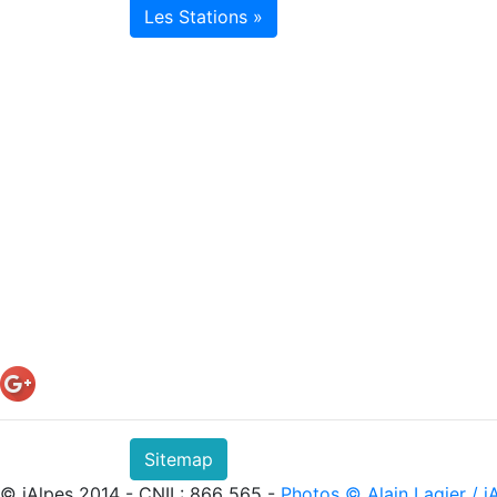
Les Stations »
Sitemap
© iAlpes 2014 - CNIL: 866 565 -
Photos © Alain Lagier / i