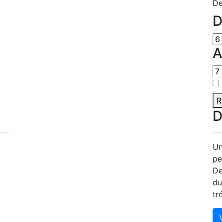
De
R
D
Un
pe
De
du
tr