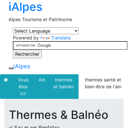
iAlpes
Alpes Tourisme et Patrimoine
Powered by
Translate
iAlpes
Toggle navigation
Vous
Ain
thermes
thermes santé et
êtes
et balnéo
bien-être de l'ain
ici:
Thermes & Balnéo
«L'Eau et ses Bienfaits».