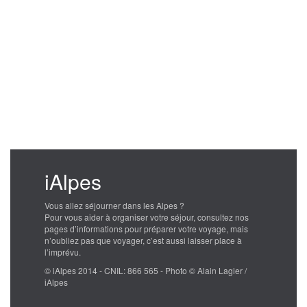
iAlpes
Vous allez séjourner dans les Alpes ?
Pour vous aider à organiser votre séjour, consultez nos
pages d’informations pour préparer votre voyage, mais
n’oubliez pas que voyager, c’est aussi laisser place à
l’imprévu.
© iAlpes 2014 - CNIL: 866 565 - Photo © Alain Lagier /
iAlpes