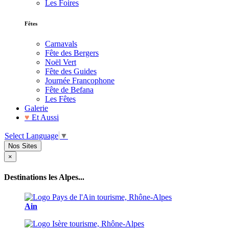
Les Foires
Fêtes
Carnavals
Fête des Bergers
Noël Vert
Fête des Guides
Journée Francophone
Fête de Befana
Les Fêtes
Galerie
♥
Et Aussi
Select Language
▼
Nos Sites
×
Destinations les Alpes...
Ain