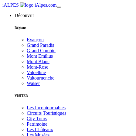
iALPES
Découvrir
Régions
Evançon
Grand Paradis
Grand Combin
Mont Emilius
Mont Blanc
Mont-Rose
Valpelline
Valtournenche
Walser
VISITER
Les Incontournables
Circuits Touristiques
City Tours
Patrimoine
Les Châteaux
Les Musées