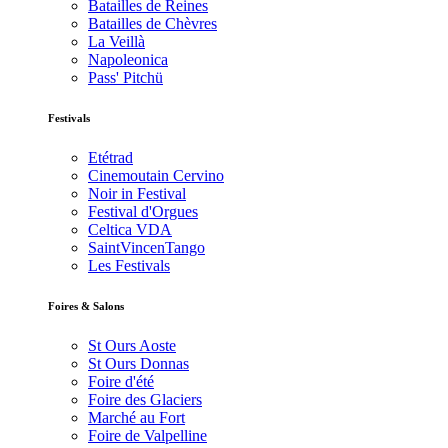
Batailles de Reines
Batailles de Chèvres
La Veillà
Napoleonica
Pass' Pitchü
Festivals
Etétrad
Cinemoutain Cervino
Noir in Festival
Festival d'Orgues
Celtica VDA
SaintVincenTango
Les Festivals
Foires & Salons
St Ours Aoste
St Ours Donnas
Foire d'été
Foire des Glaciers
Marché au Fort
Foire de Valpelline