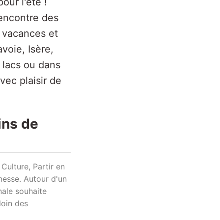
our l'été !
 rencontre des
e vacances et
voie, Isère,
s lacs ou dans
vec plaisir de
ains de
Culture, Partir en
unesse. Autour d'un
nale souhaite
loin des