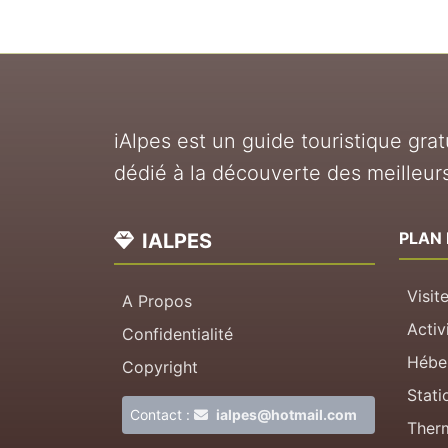
iAlpes est un guide touristique gratu
dédié à la découverte des meilleurs
PLAN 
IALPES
Visit
A Propos
Activ
Confidentialité
Hébe
Copyright
Stati
Contact :
ialpes@hotmail.com
Ther